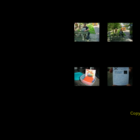
DSC03102.jpg
DSC03103.jpg
155.66 KB
183.79 KB
DSC03127.jpg
DSC03128.jpg
102.01 KB
86.41 KB
Copy