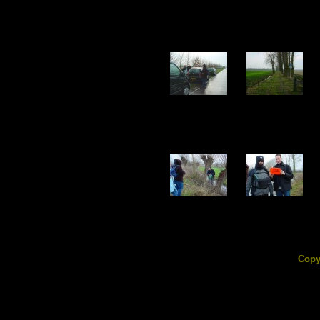
DSC04772.jpg
DSC04773.jpg
129.88 KB
151.46 KB
DSC04777.jpg
DSC04778.jpg
223.78 KB
111.73 KB
Copy