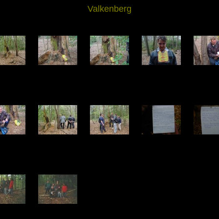
Valkenberg
6458.jpg
DSC06459.jpg
DSC06460.jpg
DSC06461.jpg
DSC0646
7.80 KB
225.54 KB
231.12 KB
179.35 KB
195.50
6463.jpg
DSC06464.jpg
DSC06465.jpg
DSC06466.jpg
DSC0646
9.86 KB
239.95 KB
212.28 KB
81.34 KB
79.27
0001.jpg
PIC00002.jpg