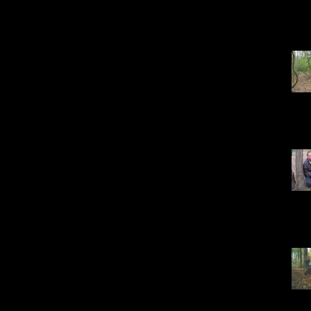
DSC0
25
DSC0
19
PIC0