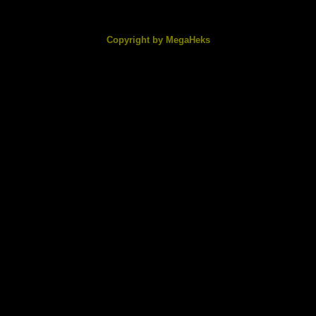
.06 KB
98.72 KB
Copyright by MegaHeks