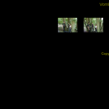
Vomb
DSC02332.jpg
DSC02333.jpg
156.60 KB
150.29 KB
Copy