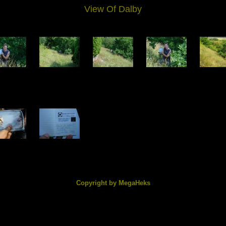
View Of Dalby
2368.jpg
DSC02369.jpg
DSC02370.jpg
DSC02371.jpg
DSC0237
4.97 KB
241.44 KB
257.29 KB
184.08 KB
261.03
2373.jpg
DSC02374.jpg
5.55 KB
68.86 KB
Copyright by MegaHeks