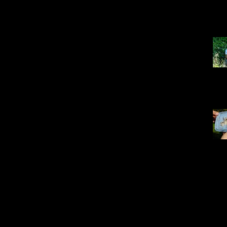
DSC0
15
DSC0
10