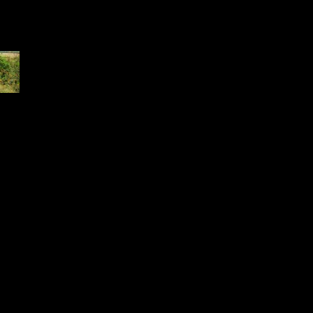
2.jpg
 KB