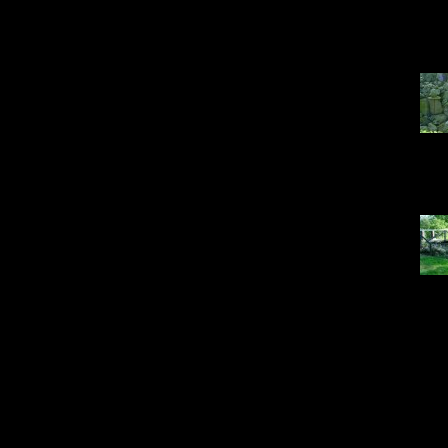
DSC0
18
DSC0
21