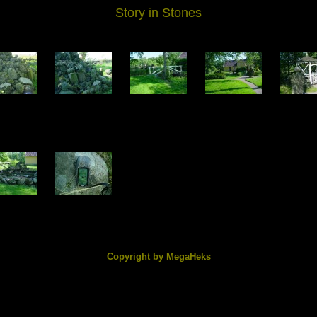
Story in Stones
2301.jpg
DSC02302.jpg
DSC02303.jpg
DSC02304.jpg
DSC0230
1.22 KB
186.25 KB
213.60 KB
231.32 KB
209.43
2306.jpg
DSC02308.jpg
8.97 KB
217.16 KB
Copyright by MegaHeks