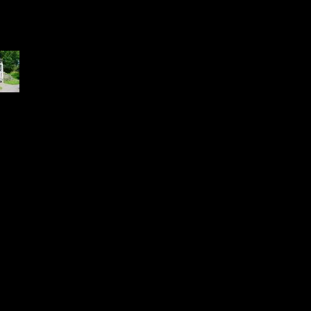
5.jpg
 KB