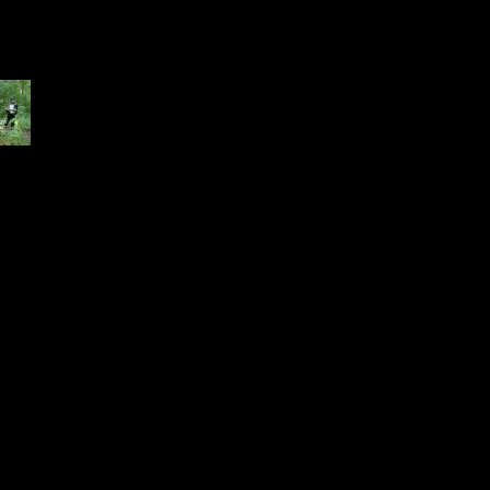
7.jpg
 KB