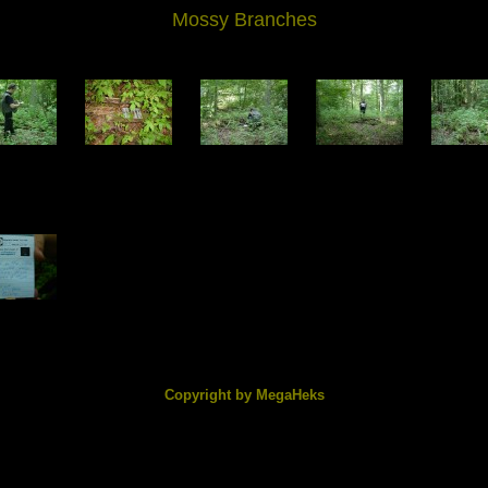
Mossy Branches
2403.jpg
DSC02404.jpg
DSC02405.jpg
DSC02406.jpg
DSC0240
6.02 KB
222.90 KB
231.05 KB
212.15 KB
210.42
2409.jpg
.31 KB
Copyright by MegaHeks