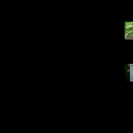
DSC0
19
DSC0
83