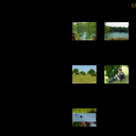
E
DSC02379.jpg
DSC02380.jpg
261.22 KB
151.47 KB
DSC02384.jpg
DSC02385.jpg
142.98 KB
209.86 KB
DSC02389.jpg