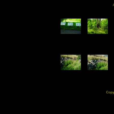
DSC02309.jpg
DSC02310.jpg
175.57 KB
295.97 KB
DSC02314.jpg
DSC02315.jpg
258.83 KB
251.54 KB
Copy