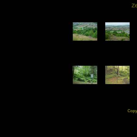
Ze
DSC02537.jpg
DSC02538.jpg
199.61 KB
159.78 KB
DSC02542.jpg
DSC02543.jpg
175.33 KB
195.16 KB
Copy