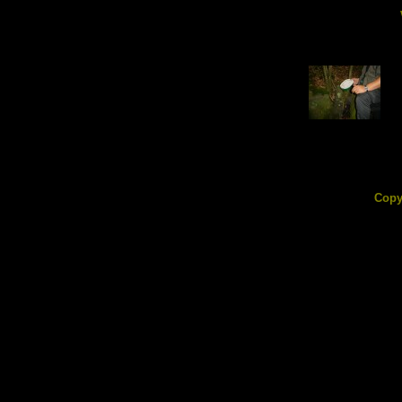
DSC02575.jpg
135.11 KB
Copy