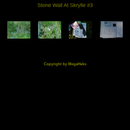
Stone Wall At Skrylle #3
DSC02375.jpg
DSC02376.jpg
DSC02377.jpg
DSC02378.jpg
207.54 KB
214.78 KB
135.99 KB
74.51 KB
Copyright by MegaHeks