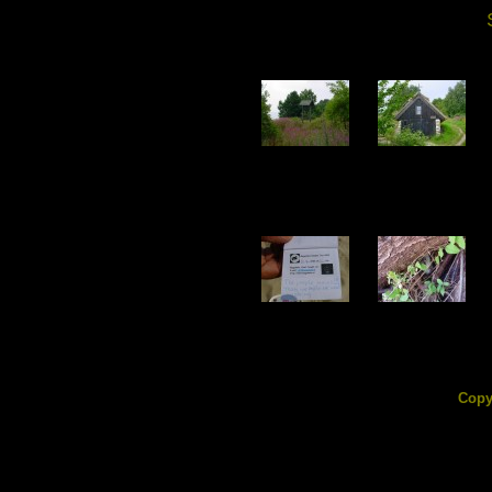
DSC02455.jpg
DSC02456.jpg
167.42 KB
190.92 KB
DSC02460.jpg
DSC02461.jpg
78.34 KB
216.66 KB
Copy