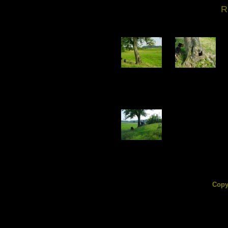
R
DSC02472.jpg
DSC02473.jpg
207.96 KB
247.95 KB
DSC02477.jpg
194.67 KB
Copy