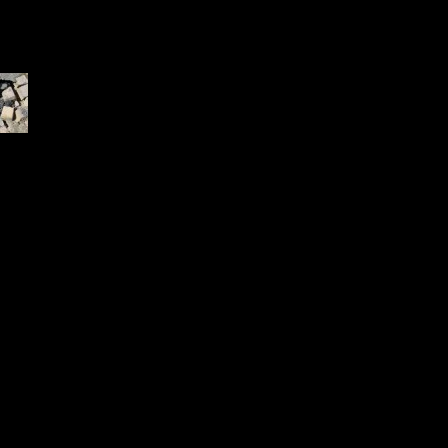
9.jpg
 KB