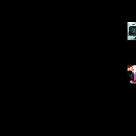
DSC0
96
DSC0
83