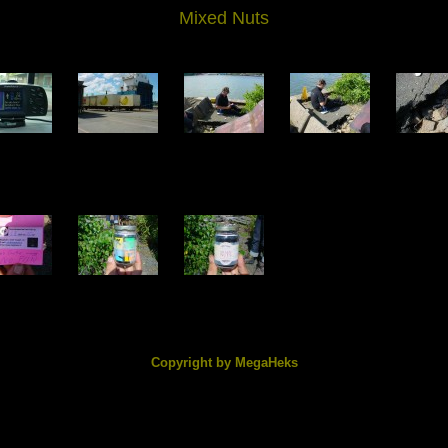
Mixed Nuts
2675.jpg
DSC02676.jpg
DSC02677.jpg
DSC02678.jpg
DSC0267
.99 KB
110.27 KB
155.06 KB
204.13 KB
206.68
2680.jpg
DSC02681.jpg
DSC02682.jpg
.48 KB
142.31 KB
126.60 KB
Copyright by MegaHeks