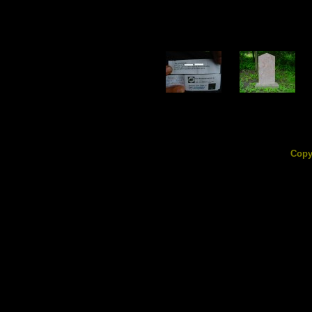
DSC02532.jpg
DSC02533.jpg
88.28 KB
199.33 KB
Copy