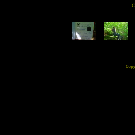
C
DSC02598.jpg
DSC02599.jpg
76.45 KB
221.94 KB
Copy