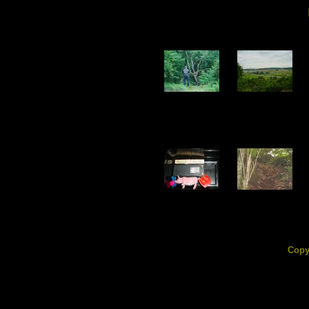
DSC02505.jpg
DSC02506.jpg
240.74 KB
111.34 KB
DSC02510.jpg
DSC02511.jpg
119.00 KB
188.50 KB
Copy