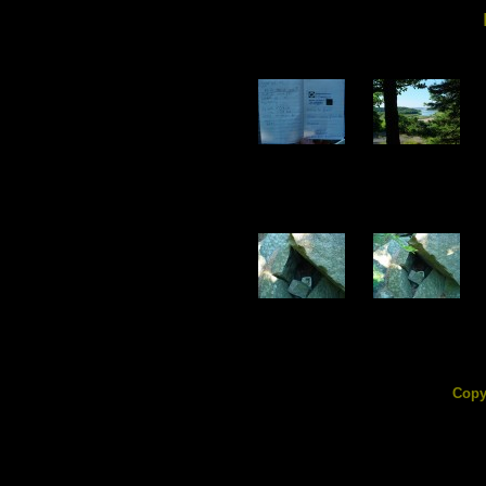
DSC02636.jpg
DSC02637.jpg
89.08 KB
170.63 KB
DSC02641.jpg
DSC02642.jpg
179.11 KB
145.91 KB
Copy