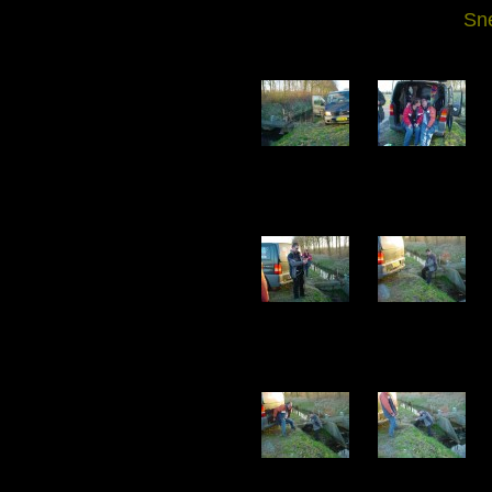
Sne
DSC05816.jpg
DSC05817.jpg
188.87 KB
153.82 KB
DSC05821.jpg
DSC05822.jpg
167.56 KB
136.43 KB
DSC05826.jpg
DSC05827.jpg