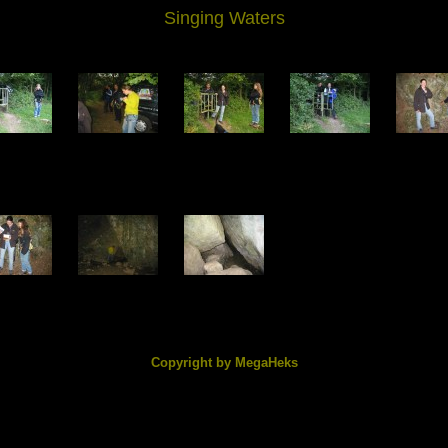
Singing Waters
0185.jpg
IMG_0186.jpg
IMG_0187.jpg
IMG_0188.jpg
IMG_0189
3.05 KB
103.59 KB
184.75 KB
200.32 KB
154.87
0190.jpg
IMG_0191.jpg
IMG_0192.jpg
5.35 KB
101.46 KB
118.37 KB
Copyright by MegaHeks