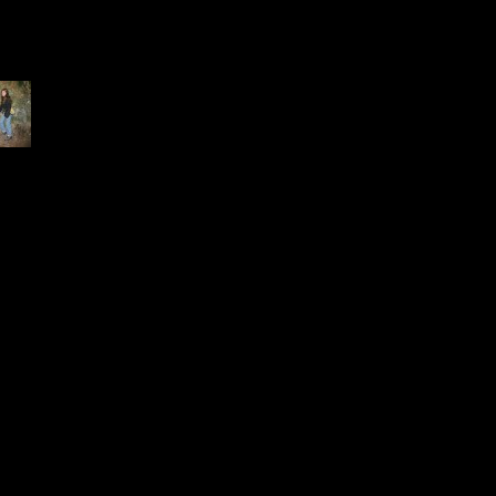
.jpg
 KB