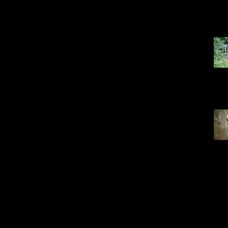
IMG_
23
IMG_
15