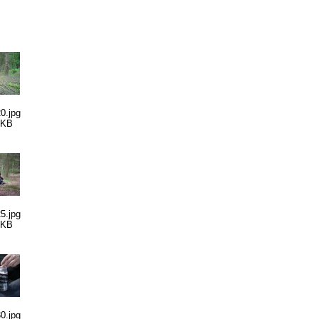
0.jpg
 KB
5.jpg
 KB
0.jpg