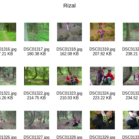
Rizal
1316.jpg
DSC01317.jpg
DSC01318.jpg
DSC01319.jpg
DSC0132
7.21 KB
180.38 KB
162.08 KB
207.82 KB
238.21
1321.jpg
DSC01322.jpg
DSC01323.jpg
DSC01324.jpg
DSC0132
6.26 KB
214.75 KB
210.03 KB
223.22 KB
234.52
1326.jpg
DSC01327.jpg
DSC01328.jpg
DSC01329.jpg
DSC0133