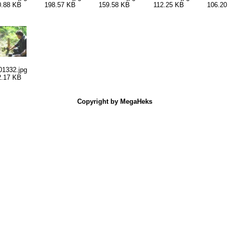
0.88 KB
198.57 KB
159.58 KB
112.25 KB
106.20
1332.jpg
2.17 KB
Copyright by MegaHeks