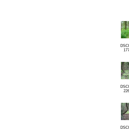
DSC0
17
DSC0
22
DSC0