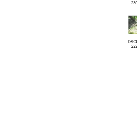
23
DSC0
22