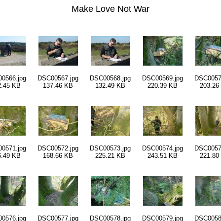
Make Love Not War
0566.jpg
DSC00567.jpg
DSC00568.jpg
DSC00569.jpg
DSC0057
2.45 KB
137.46 KB
132.49 KB
220.39 KB
203.26
0571.jpg
DSC00572.jpg
DSC00573.jpg
DSC00574.jpg
DSC0057
6.49 KB
168.66 KB
225.21 KB
243.51 KB
221.80
0576.jpg
DSC00577.jpg
DSC00578.jpg
DSC00579.jpg
DSC0058