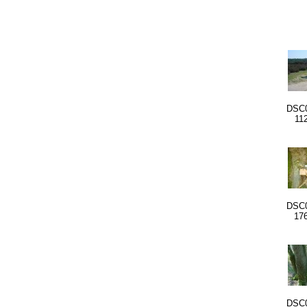
DSC0
11
DSC0
17
DSC0