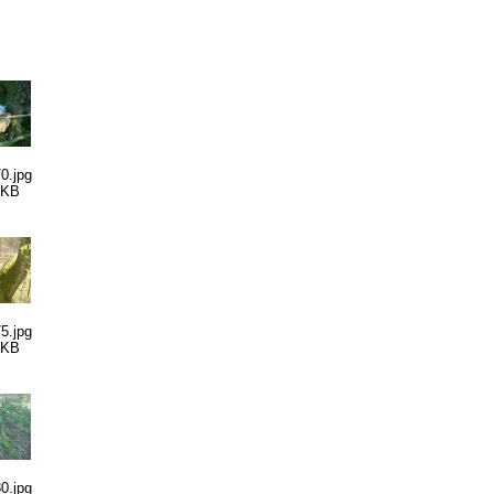
0.jpg
 KB
5.jpg
 KB
0.jpg