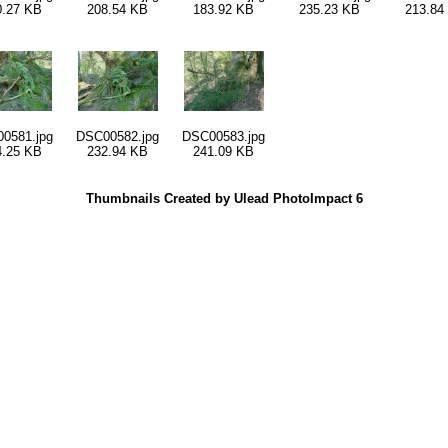
0.27 KB
208.54 KB
183.92 KB
235.23 KB
213.84
0581.jpg
DSC00582.jpg
DSC00583.jpg
4.25 KB
232.94 KB
241.09 KB
Thumbnails Created by Ulead PhotoImpact 6