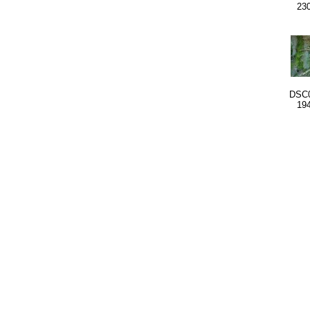
23
DSC0
19