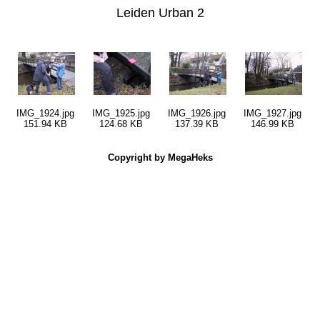
Leiden Urban 2
IMG_1924.jpg
IMG_1925.jpg
IMG_1926.jpg
IMG_1927.jpg
151.94 KB
124.68 KB
137.39 KB
146.99 KB
Copyright by MegaHeks