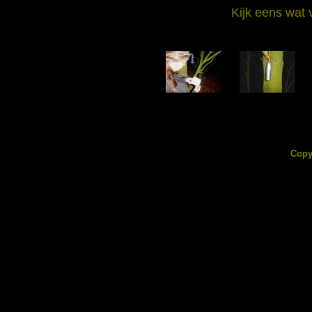
Kijk eens wat 
DSC08286.jpg
DSC08287.jpg
138.28 KB
95.22 KB
Copy