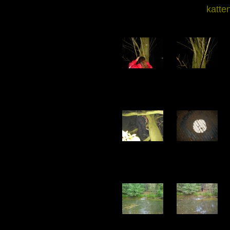
katte
DSC03732.jpg
DSC03733.jpg
103.51 KB
101.18 KB
DSC03748.jpg
DSC03763.jpg
124.51 KB
169.24 KB
DSC03777.jpg
DSC03778.jpg