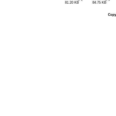
81.20 KB
84.75 KB
Copy