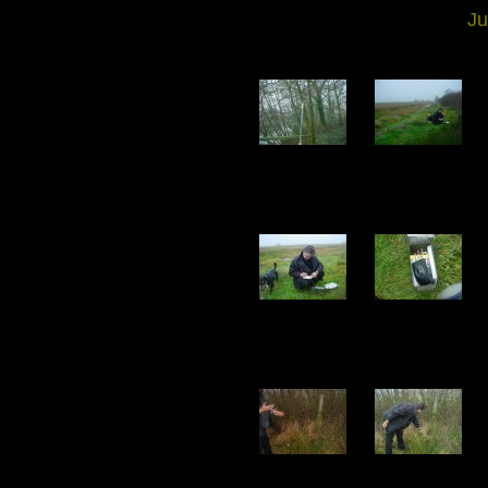
Ju
DSC04493.jpg
DSC04494.jpg
227.13 KB
103.53 KB
DSC04498.jpg
DSC04499.jpg
134.14 KB
179.18 KB
DSC04503.jpg
DSC04504.jpg