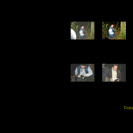
DSC03845.jpg
DSC03846.jpg
145.97 KB
226.24 KB
DSC03850.jpg
DSC03851.jpg
78.53 KB
76.75 KB
Copy