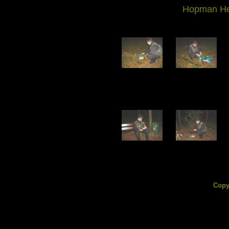
Hopman He
DSC03819.jpg
DSC03820.jpg
161.90 KB
149.85 KB
DSC03824.jpg
DSC03825.jpg
108.42 KB
125.71 KB
Copy