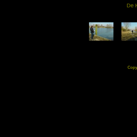
De 
DSC05414.jpg
DSC0541
125.33 KB
119.15
Copy