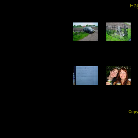
Hag
image-1.jpg
image-2.jpg
144.98 KB
219.70 KB
image-6.jpg
image-7.jpg
62.69 KB
128.14 KB
Copy