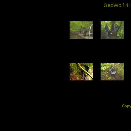
GeoWolf 4:
DSC06648.jpg
DSC06649.jpg
168.02 KB
188.28 KB
DSC06653.jpg
DSC06654.jpg
235.24 KB
224.33 KB
Copy