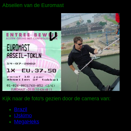
Abseilen van de Euromast
Kijk naar de foto's gezien door de camera van:
Brazil
IJskimo
MegaHeks