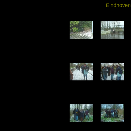
Eindhovens
DSC04902.jpg
DSC04903.jpg
195.43 KB
153.48 KB
DSC04907.jpg
DSC04908.jpg
147.37 KB
144.78 KB
DSC04912.jpg
DSC04913.jpg