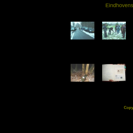
Eindhovens
DSC04916.jpg
DSC04917.jpg
146.67 KB
180.04 KB
DSC04922.jpg
DSC04923.jpg
166.23 KB
76.26 KB
Copy