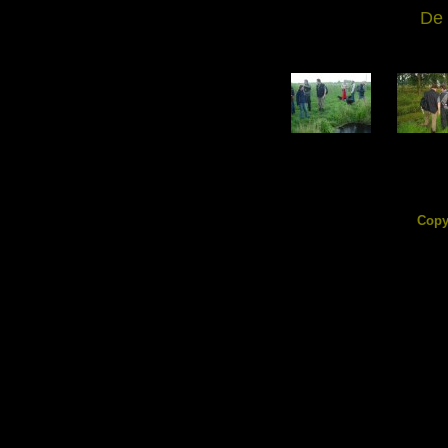
De 
DSC07855.jpg
DSC0785
126.66 KB
169.13
Copy