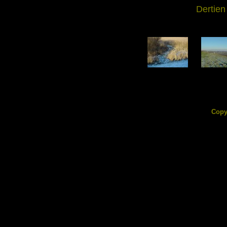
Dertien
DSC04928.jpg
DSC0492
212.39 KB
120.94
Copy