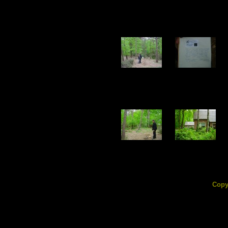
DSC07044.jpg
DSC07045.jpg
224.13 KB
79.47 KB
DSC07049.jpg
DSC07050.jpg
210.76 KB
225.45 KB
Copy