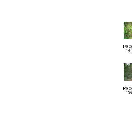
PIC0
141
PIC0
109