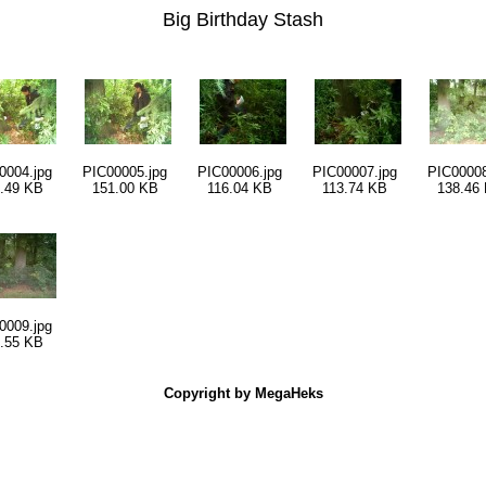
Big Birthday Stash
0004.jpg
PIC00005.jpg
PIC00006.jpg
PIC00007.jpg
PIC00008
.49 KB
151.00 KB
116.04 KB
113.74 KB
138.46
0009.jpg
.55 KB
Copyright by MegaHeks