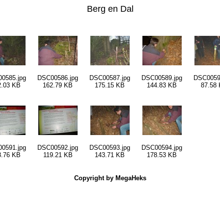
Berg en Dal
0585.jpg
DSC00586.jpg
DSC00587.jpg
DSC00589.jpg
DSC0059
2.03 KB
162.79 KB
175.15 KB
144.83 KB
87.58
0591.jpg
DSC00592.jpg
DSC00593.jpg
DSC00594.jpg
8.76 KB
119.21 KB
143.71 KB
178.53 KB
Copyright by MegaHeks