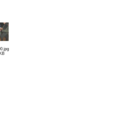
0.jpg
 KB