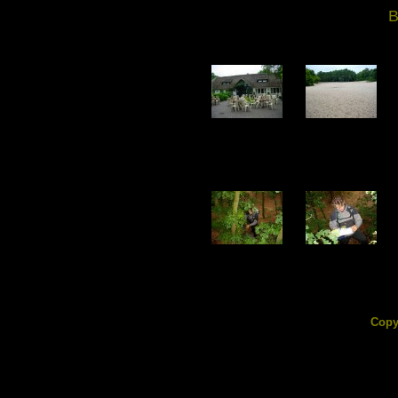
B
DSC07751.jpg
DSC07752.jpg
162.76 KB
149.25 KB
DSC07756.jpg
DSC07757.jpg
200.00 KB
180.89 KB
Copy