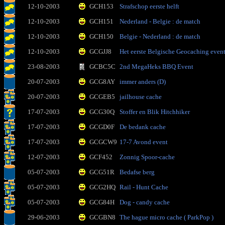
12-10-2003
GCH153
Strafschop eerste helft
12-10-2003
GCH151
Nederland - Belgie : de match
12-10-2003
GCH150
Belgie - Nederland : de match
12-10-2003
GCGJJ8
Het eerste Belgische Geocaching even
23-08-2003
GCBC5C
2nd MegaHeks BBQ Event
20-07-2003
GCG8AY
immer anders (D)
20-07-2003
GCGEB5
jailhouse cache
17-07-2003
GCG30Q
Stoffer en Blik Hitchhiker
17-07-2003
GCGD0F
De bedank cache
17-07-2003
GCGCW9
17-7 Avond event
12-07-2003
GCF452
Zonnig Spoor-cache
05-07-2003
GCG51R
Bedafse berg
05-07-2003
GCG2HQ
Rail - Hunt Cache
05-07-2003
GCG84H
Dog - candy cache
29-06-2003
GCGBN8
The hague micro cache ( ParkPop )