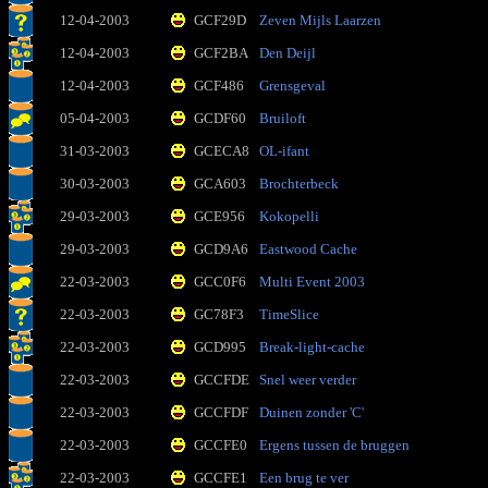
12-04-2003
GCF29D
Zeven Mijls Laarzen
12-04-2003
GCF2BA
Den Deijl
12-04-2003
GCF486
Grensgeval
05-04-2003
GCDF60
Bruiloft
31-03-2003
GCECA8
OL-ifant
30-03-2003
GCA603
Brochterbeck
29-03-2003
GCE956
Kokopelli
29-03-2003
GCD9A6
Eastwood Cache
22-03-2003
GCC0F6
Multi Event 2003
22-03-2003
GC78F3
TimeSlice
22-03-2003
GCD995
Break-light-cache
22-03-2003
GCCFDE
Snel weer verder
22-03-2003
GCCFDF
Duinen zonder 'C'
22-03-2003
GCCFE0
Ergens tussen de bruggen
22-03-2003
GCCFE1
Een brug te ver