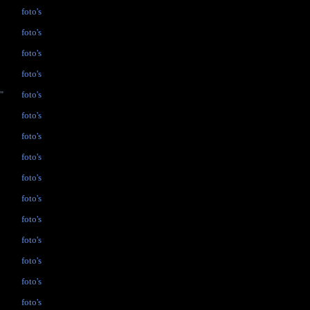
foto's
foto's
foto's
foto's
"
foto's
foto's
foto's
foto's
foto's
foto's
foto's
foto's
foto's
foto's
foto's