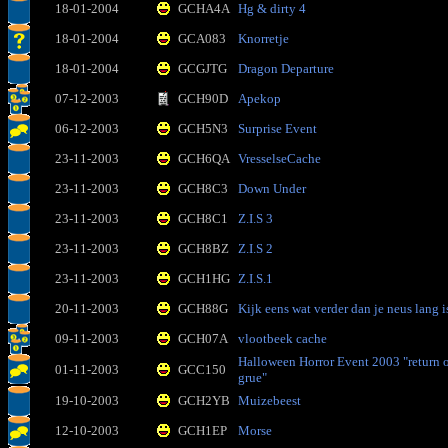
18-01-2004
GCHA4A
Hg & dirty 4
18-01-2004
GCA083
Knorretje
18-01-2004
GCGJTG
Dragon Departure
07-12-2003
GCH90D
Apekop
06-12-2003
GCH5N3
Surprise Event
23-11-2003
GCH6QA
VresselseCache
23-11-2003
GCH8C3
Down Under
23-11-2003
GCH8C1
Z.I.S 3
23-11-2003
GCH8BZ
Z.I.S 2
23-11-2003
GCH1HG
Z.I.S.1
20-11-2003
GCH88G
Kijk eens wat verder dan je neus lang i
09-11-2003
GCH07A
vlootbeek cache
Halloween Horror Event 2003 "return o
01-11-2003
GCC150
grue"
19-10-2003
GCH2YB
Muizebeest
12-10-2003
GCH1EP
Morse