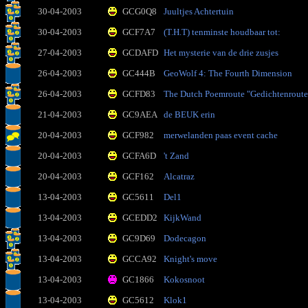
30-04-2003
GCG0Q8
Juultjes Achtertuin
30-04-2003
GCF7A7
(T.H.T) tenminste houdbaar tot:
27-04-2003
GCDAFD
Het mysterie van de drie zusjes
26-04-2003
GC444B
GeoWolf 4: The Fourth Dimension
26-04-2003
GCFD83
The Dutch Poemroute "Gedichtenroute
21-04-2003
GC9AEA
de BEUK erin
20-04-2003
GCF982
merwelanden paas event cache
20-04-2003
GCFA6D
't Zand
20-04-2003
GCF162
Alcatraz
13-04-2003
GC5611
Del1
13-04-2003
GCEDD2
KijkWand
13-04-2003
GC9D69
Dodecagon
13-04-2003
GCCA92
Knight's move
13-04-2003
GC1866
Kokosnoot
13-04-2003
GC5612
Klok1