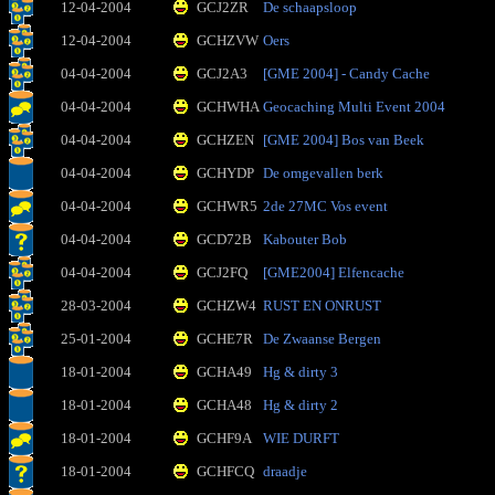
12-04-2004
GCJ2ZR
De schaapsloop
12-04-2004
GCHZVW
Oers
04-04-2004
GCJ2A3
[GME 2004] - Candy Cache
04-04-2004
GCHWHA
Geocaching Multi Event 2004
04-04-2004
GCHZEN
[GME 2004] Bos van Beek
04-04-2004
GCHYDP
De omgevallen berk
04-04-2004
GCHWR5
2de 27MC Vos event
04-04-2004
GCD72B
Kabouter Bob
04-04-2004
GCJ2FQ
[GME2004] Elfencache
28-03-2004
GCHZW4
RUST EN ONRUST
25-01-2004
GCHE7R
De Zwaanse Bergen
18-01-2004
GCHA49
Hg & dirty 3
18-01-2004
GCHA48
Hg & dirty 2
18-01-2004
GCHF9A
WIE DURFT
18-01-2004
GCHFCQ
draadje