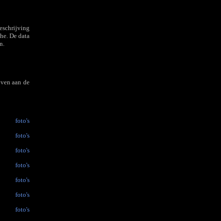
eschrijving
he. De data
n.
oven aan de
foto's
foto's
foto's
foto's
foto's
foto's
foto's