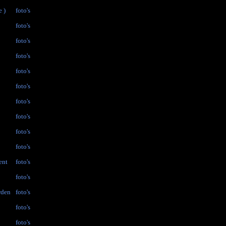
e )
foto's
foto's
foto's
foto's
foto's
foto's
foto's
foto's
foto's
foto's
ent
foto's
foto's
rden
foto's
foto's
foto's