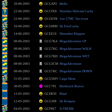
26-06-2003
GCGAP2
Idefix
22-06-2003
GCCFE6
Wereldse Webcam Cache
22-06-2003
GCG6YB
1ste 27MC Vos event
16-06-2003
GCG9M0
De FotoCache
14-06-2003
GCEE10
Dörenther Klippen
08-06-2003
GCG7KA
MegaAdventure UP
08-06-2003
GCG7KG
MegaAdventure WALK
08-06-2003
GCG7KD
MegaAdventure WET
08-06-2003
GCG3CM
MegaAdventure
08-06-2003
GCG7KC
MegaAdventure DOWN
31-05-2003
GCG5MV
Carpe Diem
30-05-2003
GCC781
Biesbosch Beaver
12-05-2003
GCD650
Blaal
12-05-2003
GCG398
De Kempen
04-05-2003
GCF9E7
X-TREME