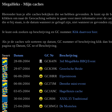
MegaHeks - Mijn caches
Hieronder kun je alle caches bekijken die we hebben gevonden. Je kunt op de b
klikken om naar de Geocaching website te gaan voor meer informatie over de cac
die er bij staan, is de datum wanneer ze gelogd zijn, niet wanneer ze gevonden zij
Je kunt ook zoeken op beschrijving en GC nummer.
Klik daarvoor hier
.
Als je de caches wilt sorteren op datum, GC nummer of beschrijving klik dan b
pagina op Datum, GC nr of Beschrijving.
Soort
Datum
GC Nr
Beschrijving
28-08-2004
GCK4JN
3rd MegaHeks BBQ Event
29-07-2004
GCK39K
Grotelsche Heide
06-06-2004
GCJHRR
Elperstroom
06-06-2004
GCJ7JM
Drenthe mini-event
03-05-2004
GCJANC
Hagelkruis cache
30-04-2004
GCJ606
XXXL35 Traditional
25-04-2004
GCHWG1
De Mortelen