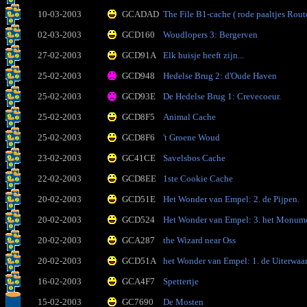
10-03-2003
GCADAD
The File B1-cache ( rode paaltjes Rout
02-03-2003
GCD160
Woudlopers 3: Bergerven
27-02-2003
GCD91A
Elk huisje heeft zijn...
25-02-2003
GCD948
Hedelse Brug 2: d'Oude Haven
25-02-2003
GCD93E
De Hedelse Brug 1: Crevecoeur.
25-02-2003
GCD8F5
Animal Cache
25-02-2003
GCD8F6
't Groene Woud
23-02-2003
GC41CE
Savelsbos Cache
22-02-2003
GCD8EE
1ste Cookie Cache
20-02-2003
GCD51E
Het Wonder van Empel: 2. de Pijpen.
20-02-2003
GCD524
Het Wonder van Empel: 3. het Monum
20-02-2003
GCA287
the Wizard near Oss
20-02-2003
GCD51A
het Wonder van Empel: 1. de Uiterwaa
16-02-2003
GCA4F7
Spettertje
15-02-2003
GC7690
De Mosten