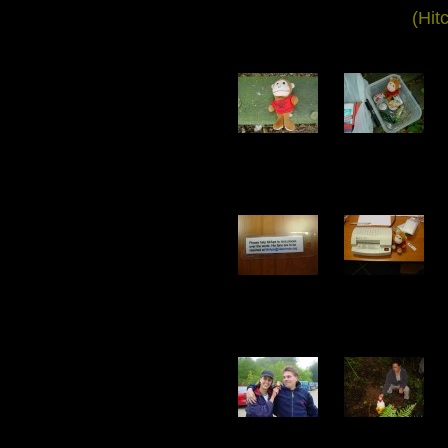
(Hit
DSC02899.jpg
DSC02900.jpg
151.94 KB
114.28 KB
DSC03384.jpg
DSC03385.jpg
103.34 KB
90.12 KB
DSC03405.jpg
DSC03453.jpg