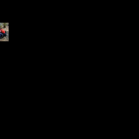
6.jpg
 KB