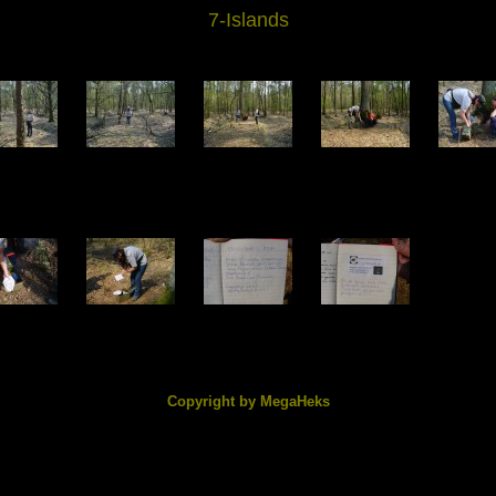
7-Islands
6572.jpg
DSC06573.jpg
DSC06574.jpg
DSC06575.jpg
DSC0657
9.50 KB
266.29 KB
258.73 KB
254.72 KB
215.25
6577.jpg
DSC06578.jpg
DSC06579.jpg
DSC06582.jpg
1.94 KB
228.66 KB
83.54 KB
85.87 KB
Copyright by MegaHeks