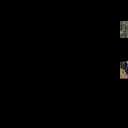
DSC0
25
DSC0
19