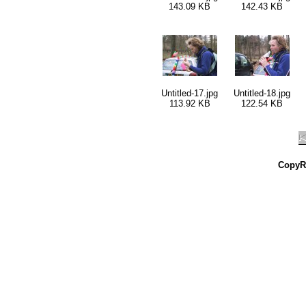
143.09 KB
142.43 KB
Untitled-17.jpg
Untitled-18.jpg
113.92 KB
122.54 KB
CopyR